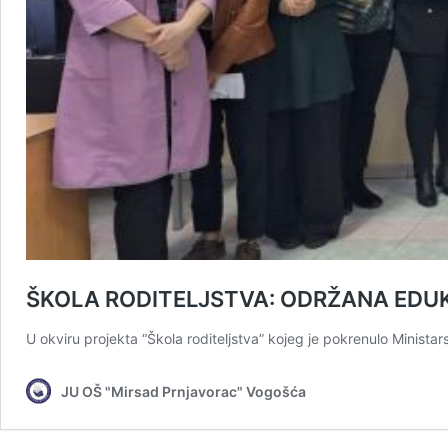
ŠKOLA RODITELJSTVA: ODRŽANA EDUK
U okviru projekta “Škola roditeljstva” kojeg je pokrenulo Minist
JU OŠ "Mirsad Prnjavorac" Vogošća