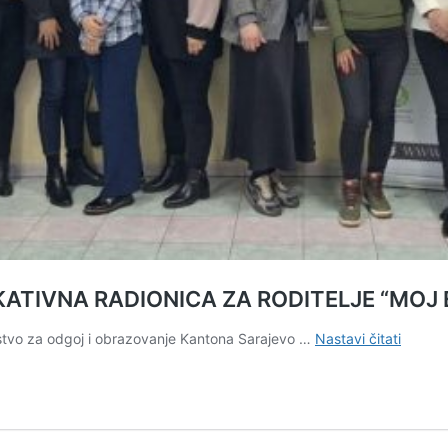
ATIVNA RADIONICA ZA RODITELJE “MOJ
ŠKOLA
arstvo za odgoj i obrazovanje Kantona Sarajevo …
Nastavi čitati
RODIT
ODRŽ
EDUKA
RADIO
ZA