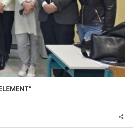
 ELEMENT”
ELJSTVA:
ANA
TIVNA
NICA