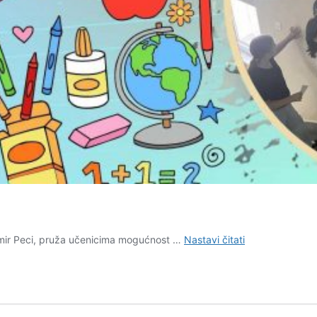
SEKCIJE
Ismir Peci, pruža učenicima mogućnost …
Nastavi čitati
U
ŠKOLI:
LIKOVNA
SEKCIJA