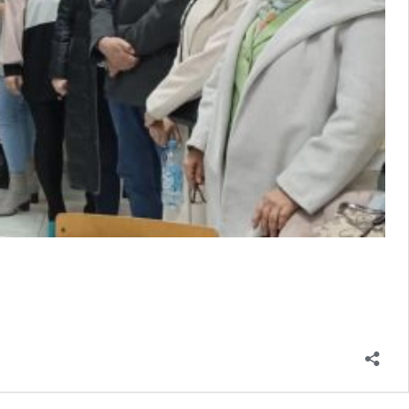
KAT
A
ELJSTVA”
ELJE
KA