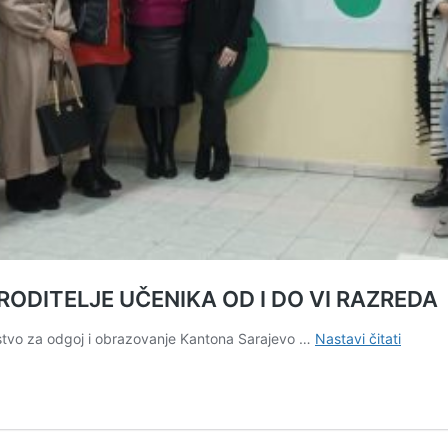
RODITELJE UČENIKA OD I DO VI RAZREDA
PROJE
arstvo za odgoj i obrazovanje Kantona Sarajevo …
Nastavi čitati
“ŠKOL
RODIT
ZA
RODIT
UČENI