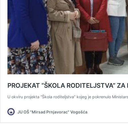
PROJEKAT “ŠKOLA RODITELJSTVA” ZA 
U okviru projekta “Škola roditeljstva” kojeg je pokrenulo Minist
JU OŠ "Mirsad Prnjavorac" Vogošća