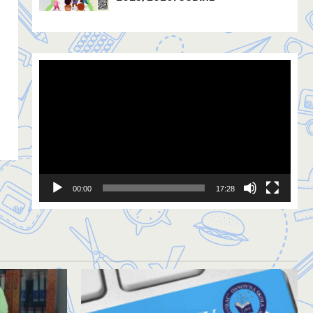
Video
Player
00:00
17:28