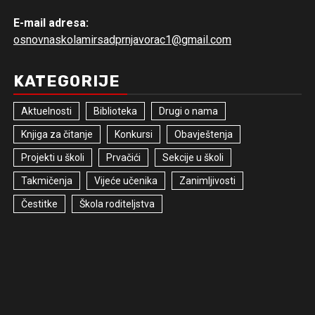
E-mail adresa:
osnovnaskolamirsadprnjavorac1@gmail.com
KATEGORIJE
Aktuelnosti
Biblioteka
Drugi o nama
Knjiga za čitanje
Konkursi
Obavještenja
Projekti u školi
Prvačići
Sekcije u školi
Takmičenja
Vijeće učenika
Zanimljivosti
Čestitke
Škola roditeljstva