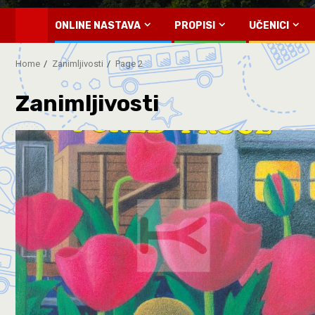
ONLINE NASTAVA
PROPISI
UČENICI
Home
Zanimljivosti
Page 2
Zanimljivosti