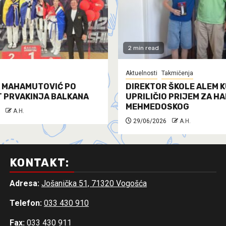
2 min read
Aktuelnosti
Takmičenja
 MAHAMUTOVIĆ PO
DIREKTOR ŠKOLE ALEM K
T PRVAKINJA BALKANA
UPRILIČIO PRIJEM ZA H
MEHMEDOSKOG
A.H.
29/06/2026
A.H.
KONTAKT:
Adresa:
Jošanička 51, 71320 Vogošća
Telefon:
033 430 910
Fax:
033 430 911