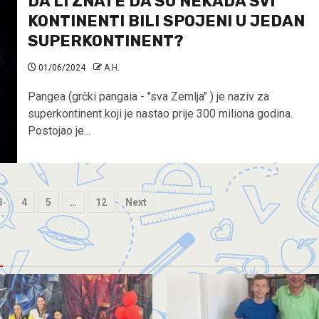
DA LI ZNATE DA SU NEKADA SVI
KONTINENTI BILI SPOJENI U JEDAN
SUPERKONTINENT?
01/06/2024
A.H.
Pangea (grčki pangaia - "sva Zemlja" ) je naziv za
superkontinent koji je nastao prije 300 miliona godina.
Postojao je...
3
4
5
…
12
Next