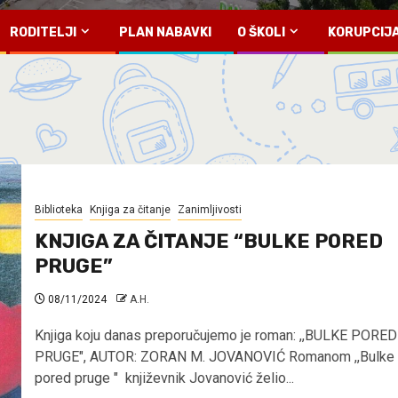
RODITELJI
PLAN NABAVKI
O ŠKOLI
KORUPCIJ
Biblioteka
Knjiga za čitanje
Zanimljivosti
KNJIGA ZA ČITANJE “BULKE PORED
PRUGE”
08/11/2024
A.H.
Knjiga koju danas preporučujemo je roman: ,,BULKE PORED
PRUGE", AUTOR: ZORAN M. JOVANOVIĆ Romanom ,,Bulke
pored pruge " književnik Jovanović želio...