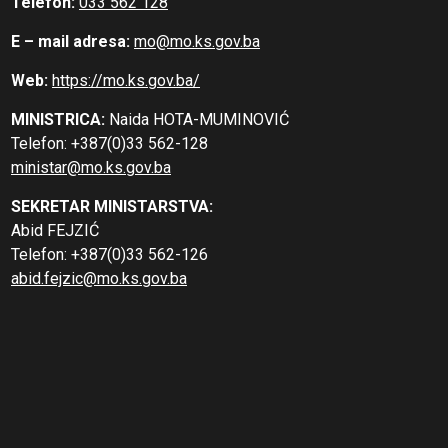
Telefon:
033 562 128
E – mail adresa:
mo@mo.ks.gov.ba
Web:
https://mo.ks.gov.ba/
MINISTRICA:
Naida HOTA-MUMINOVIĆ
Telefon: +387(0)33 562-128
ministar@mo.ks.gov.ba
SEKRETAR MINISTARSTVA:
Abid FEJZIĆ
Telefon: +387(0)33 562-126
abid.fejzic@mo.ks.gov.ba