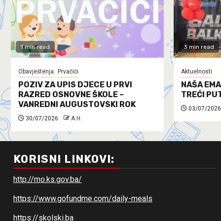
1 min read
3 min read
Obavještenja
Prvačići
Aktuelnosti
POZIV ZA UPIS DJECE U PRVI
NAŠA EMA
RAZRED OSNOVNE ŠKOLE –
TREĆI PU
VANREDNI AUGUSTOVSKI ROK
03/07/2026
30/07/2026
A.H.
KORISNI LINKOVI:
http://mo.ks.gov.ba/
https://www.gofundme.com/daily-meals
https://skolski.ba