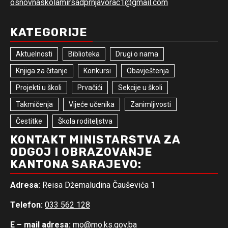
osnovnaskolamirsadprnjavorac1@gmail.com
KATEGORIJE
Aktuelnosti
Biblioteka
Drugi o nama
Knjiga za čitanje
Konkursi
Obavještenja
Projekti u školi
Prvačići
Sekcije u školi
Takmičenja
Vijeće učenika
Zanimljivosti
Čestitke
Škola roditeljstva
KONTAKT MINISTARSTVA ZA
ODGOJ I OBRAZOVANJE
KANTONA SARAJEVO:
Adresa:
Reisa Džemaludina Čauševića 1
Telefon:
033 562 128
E – mail adresa:
mo@mo.ks.gov.ba