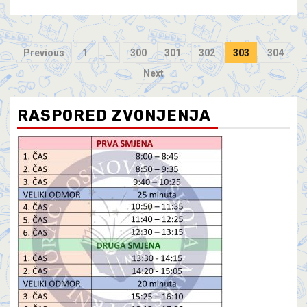
Previous
1
…
300
301
302
303
304
Next
RASPORED ZVONJENJA