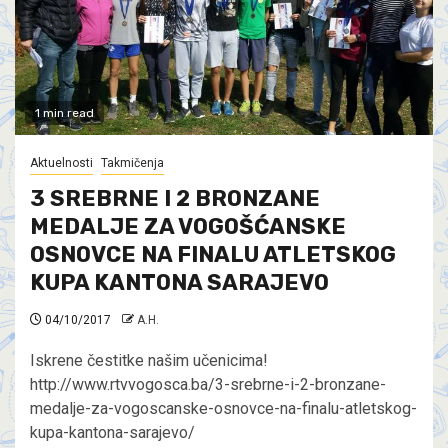
1 min read
Aktuelnosti
Takmičenja
3 SREBRNE I 2 BRONZANE
MEDALJE ZA VOGOŠĆANSKE
OSNOVCE NA FINALU ATLETSKOG
KUPA KANTONA SARAJEVO
04/10/2017
A.H.
Iskrene čestitke našim učenicima!
http://www.rtvvogosca.ba/3-srebrne-i-2-bronzane-
medalje-za-vogoscanske-osnovce-na-finalu-atletskog-
kupa-kantona-sarajevo/