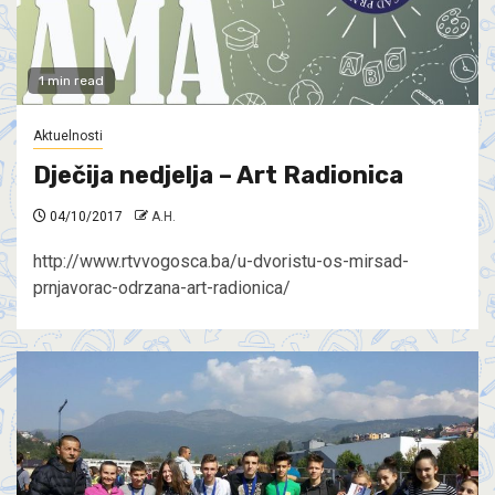
1 min read
Aktuelnosti
Dječija nedjelja – Art Radionica
04/10/2017
A.H.
http://www.rtvvogosca.ba/u-dvoristu-os-mirsad-
prnjavorac-odrzana-art-radionica/