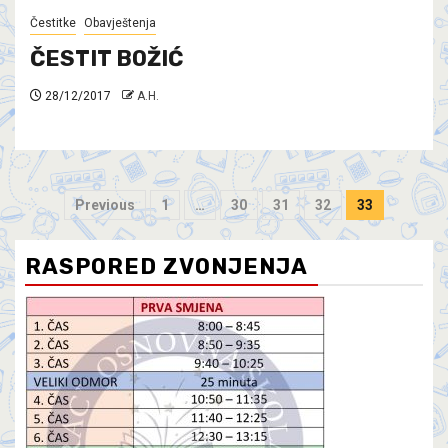
Čestitke
Obavještenja
ČESTIT BOŽIĆ
28/12/2017
A.H.
Previous
1
…
30
31
32
33
RASPORED ZVONJENJA