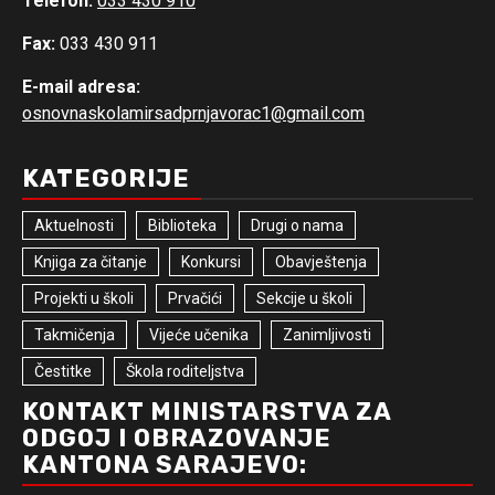
Telefon:
033 430 910
Fax:
033 430 911
E-mail adresa:
osnovnaskolamirsadprnjavorac1@gmail.com
KATEGORIJE
Aktuelnosti
Biblioteka
Drugi o nama
Knjiga za čitanje
Konkursi
Obavještenja
Projekti u školi
Prvačići
Sekcije u školi
Takmičenja
Vijeće učenika
Zanimljivosti
Čestitke
Škola roditeljstva
KONTAKT MINISTARSTVA ZA
ODGOJ I OBRAZOVANJE
KANTONA SARAJEVO: