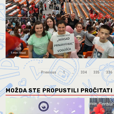
1 min read
Previous
1
…
334
335
336
MOŽDA STE PROPUSTILI PROČITATI