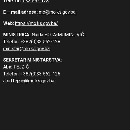
Telefon:
033 562 128
E – mail adresa:
mo@mo.ks.gov.ba
Web:
https://mo.ks.gov.ba/
MINISTRICA:
Naida HOTA-MUMINOVIĆ
Telefon: +387(0)33 562-128
ministar@mo.ks.gov.ba
SEKRETAR MINISTARSTVA:
Abid FEJZIĆ
Telefon: +387(0)33 562-126
abid.fejzic@mo.ks.gov.ba