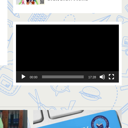
Video
Player
00:00
17:28