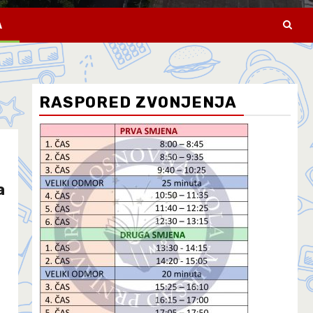
A
RASPORED ZVONJENJA
a