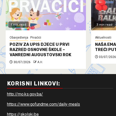
1 min read
3 min read
Obavještenja
Prvačići
Aktuelnosti
POZIV ZA UPIS DJECE U PRVI
NAŠA EMA
RAZRED OSNOVNE ŠKOLE –
TREĆI PU
VANREDNI AUGUSTOVSKI ROK
03/07/2026
30/07/2026
A.H.
KORISNI LINKOVI:
http://mo.ks.gov.ba/
https://www.gofundme.com/daily-meals
https://skolski.ba