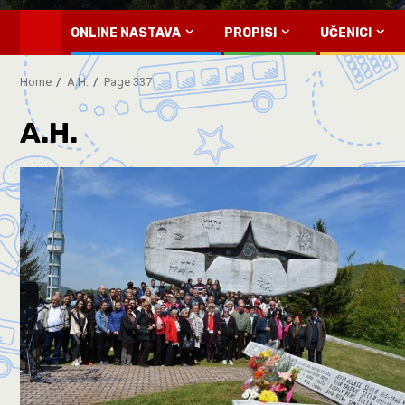
ONLINE NASTAVA
PROPISI
UČENICI
Home
A.H.
Page 337
A.H.