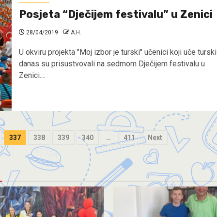
Posjeta “Dječijem festivalu” u Zenici
28/04/2019
A.H.
U okviru projekta "Moj izbor je turski" učenici koji uče turski
danas su prisustvovali na sedmom Dječijem festivalu u
Zenici....
337
338
339
340
…
411
Next