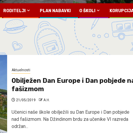
RODITELJI
PLAN NABAVKI
O ŠKOLI
KORUPCIJ
Aktuelnosti
Obilježen Dan Europe i Dan pobjede n
fašizmom
21/05/2019
A.H.
Učenici naše škole obilježili su Dan Europe i Dan pobjede
nad fašizmom. Na Džindinom brdu za učenike VI razreda
održan...