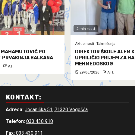
2 min read
Aktuelnosti
Takmičenja
 MAHAMUTOVIĆ PO
DIREKTOR ŠKOLE ALEM K
T PRVAKINJA BALKANA
UPRILIČIO PRIJEM ZA H
MEHMEDOSKOG
A.H.
29/06/2026
A.H.
KONTAKT:
Adresa:
Jošanička 51, 71320 Vogošća
Telefon:
033 430 910
Fax:
033 430 911