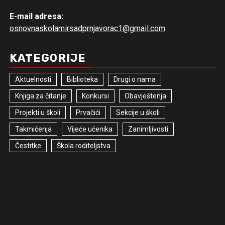
E-mail adresa:
osnovnaskolamirsadprnjavorac1@gmail.com
KATEGORIJE
Aktuelnosti
Biblioteka
Drugi o nama
Knjiga za čitanje
Konkursi
Obavještenja
Projekti u školi
Prvačići
Sekcije u školi
Takmičenja
Vijeće učenika
Zanimljivosti
Čestitke
Škola roditeljstva