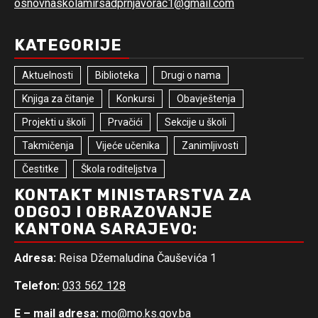
osnovnaskolamirsadprnjavorac1@gmail.com
KATEGORIJE
Aktuelnosti
Biblioteka
Drugi o nama
Knjiga za čitanje
Konkursi
Obavještenja
Projekti u školi
Prvačići
Sekcije u školi
Takmičenja
Vijeće učenika
Zanimljivosti
Čestitke
Škola roditeljstva
KONTAKT MINISTARSTVA ZA
ODGOJ I OBRAZOVANJE
KANTONA SARAJEVO:
Adresa:
Reisa Džemaludina Čauševića 1
Telefon:
033 562 128
E – mail adresa:
mo@mo.ks.gov.ba