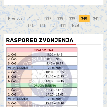
Previous
1
…
337
338
339
340
341
342
343
…
411
Next
RASPORED ZVONJENJA