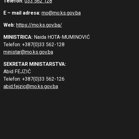
Telefon:
033 562 128
E – mail adresa:
mo@mo.ks.gov.ba
Web:
https://mo.ks.gov.ba/
MINISTRICA:
Naida HOTA-MUMINOVIĆ
Telefon: +387(0)33 562-128
ministar@mo.ks.gov.ba
SEKRETAR MINISTARSTVA:
Abid FEJZIĆ
Telefon: +387(0)33 562-126
abid.fejzic@mo.ks.gov.ba