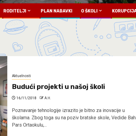
RODITELJI
PLAN NABAVKI
O ŠKOLI
KORUPCIJ
Aktuelnosti
Budući projekti u našoj školi
16/11/2018
A.H.
Poznavanje tehnologije izrazito je bitno za inovacije u
školama. Zbog toga su na poziv bratske skole, Vedide Bah
Pars Ortaokulu,...