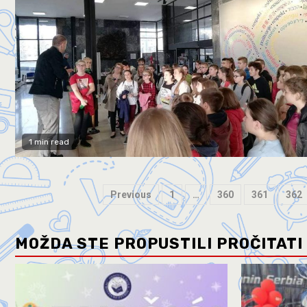
1 min read
Previous
1
…
360
361
362
MOŽDA STE PROPUSTILI PROČITATI