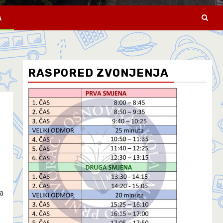
A
RASPORED ZVONJENJA
a