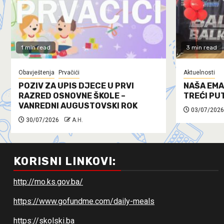
1 min read
3 min read
Obavještenja
Prvačići
Aktuelnosti
POZIV ZA UPIS DJECE U PRVI
NAŠA EMA
RAZRED OSNOVNE ŠKOLE –
TREĆI PU
VANREDNI AUGUSTOVSKI ROK
03/07/2026
30/07/2026
A.H.
KORISNI LINKOVI:
http://mo.ks.gov.ba/
https://www.gofundme.com/daily-meals
https://skolski.ba