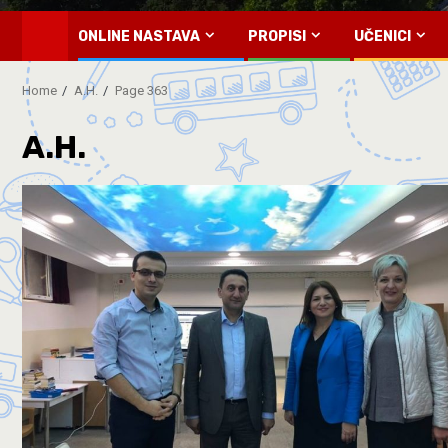
ONLINE NASTAVA
PROPISI
UČENICI
Home
A.H.
Page 363
A.H.