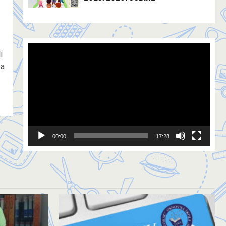
Video
i
Player
sa
00:00
17:28