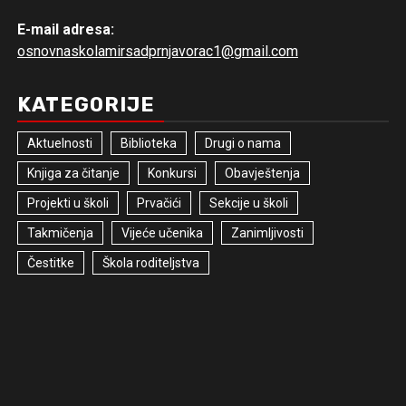
E-mail adresa:
osnovnaskolamirsadprnjavorac1@gmail.com
KATEGORIJE
Aktuelnosti
Biblioteka
Drugi o nama
Knjiga za čitanje
Konkursi
Obavještenja
Projekti u školi
Prvačići
Sekcije u školi
Takmičenja
Vijeće učenika
Zanimljivosti
Čestitke
Škola roditeljstva