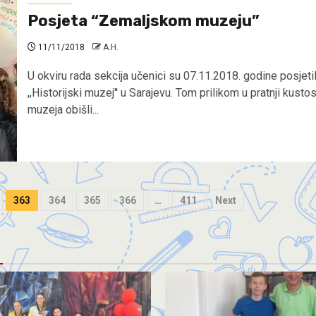
Posjeta “Zemaljskom muzeju”
11/11/2018
A.H.
U okviru rada sekcija učenici su 07.11.2018. godine posjetil
,,Historijski muzej'' u Sarajevu. Tom prilikom u pratnji kusto
muzeja obišli...
363
364
365
366
…
411
Next