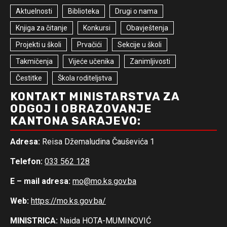
Aktuelnosti
Biblioteka
Drugi o nama
Knjiga za čitanje
Konkursi
Obavještenja
Projekti u školi
Prvačići
Sekcije u školi
Takmičenja
Vijeće učenika
Zanimljivosti
Čestitke
Škola roditeljstva
KONTAKT MINISTARSTVA ZA
ODGOJ I OBRAZOVANJE
KANTONA SARAJEVO:
Adresa:
Reisa Džemaludina Čauševića 1
Telefon:
033 562 128
E – mail adresa:
mo@mo.ks.gov.ba
Web:
https://mo.ks.gov.ba/
MINISTRICA:
Naida HOTA-MUMINOVIĆ