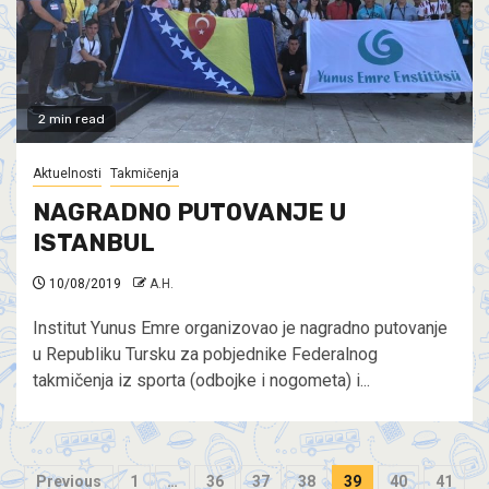
2 min read
Aktuelnosti
Takmičenja
NAGRADNO PUTOVANJE U
ISTANBUL
10/08/2019
A.H.
Institut Yunus Emre organizovao je nagradno putovanje
u Republiku Tursku za pobjednike Federalnog
takmičenja iz sporta (odbojke i nogometa) i...
Previous
1
…
36
37
38
39
40
41