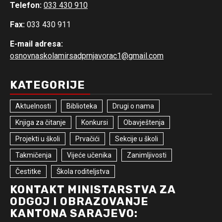
Telefon:
033 430 910
Fax:
033 430 911
E-mail adresa:
osnovnaskolamirsadprnjavorac1@gmail.com
KATEGORIJE
Aktuelnosti
Biblioteka
Drugi o nama
Knjiga za čitanje
Konkursi
Obavještenja
Projekti u školi
Prvačići
Sekcije u školi
Takmičenja
Vijeće učenika
Zanimljivosti
Čestitke
Škola roditeljstva
KONTAKT MINISTARSTVA ZA
ODGOJ I OBRAZOVANJE
KANTONA SARAJEVO: