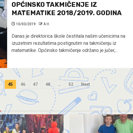
OPĆINSKO TAKMIČENJE IZ
MATEMATIKE 2018/2019. GODINA
10/03/2019
A.H.
Danas je direktorica škole čestitala našim učenicima na
izuzetnim rezultatima postignutim na takmičenju iz
matematike. Općinsko takmičenje održano je jučer,...
4
45
46
47
48
…
52
Next