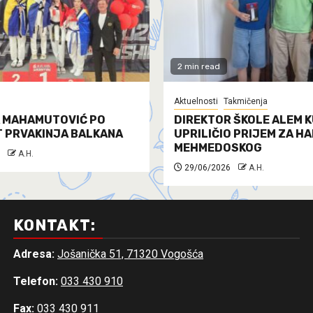
2 min read
Aktuelnosti
Takmičenja
 MAHAMUTOVIĆ PO
DIREKTOR ŠKOLE ALEM K
T PRVAKINJA BALKANA
UPRILIČIO PRIJEM ZA H
MEHMEDOSKOG
A.H.
29/06/2026
A.H.
KONTAKT:
Adresa:
Jošanička 51, 71320 Vogošća
Telefon:
033 430 910
Fax:
033 430 911