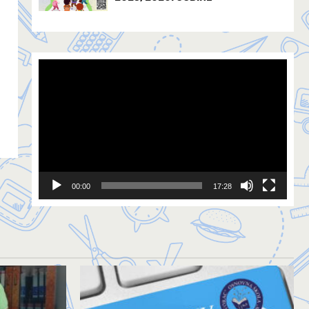
Video
Player
00:00
17:28