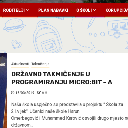
RODITELJI
PLAN NABAVKI
O ŠKOLI
KORUPCIJ
Aktuelnosti
Takmičenja
DRŽAVNO TAKMIČENJE U
PROGRAMIRANJU MICRO:BIT – A
16/03/2019
A.H.
Naša škola uspješno se predstavila u projektu " Škola za
21.vijek". Učenici naše škole Harun
Omerbegović i Muhammed Karović osvojili drugo mjesto n
državnom...