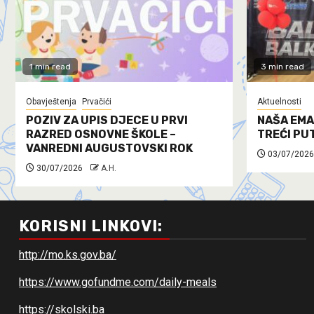
1 min read
3 min read
Obavještenja
Prvačići
Aktuelnosti
POZIV ZA UPIS DJECE U PRVI
NAŠA EMA
RAZRED OSNOVNE ŠKOLE –
TREĆI PU
VANREDNI AUGUSTOVSKI ROK
03/07/2026
30/07/2026
A.H.
KORISNI LINKOVI:
http://mo.ks.gov.ba/
https://www.gofundme.com/daily-meals
https://skolski.ba