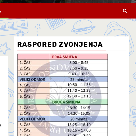
A
RASPORED ZVONJENJA
a