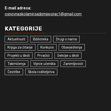
E-mail adresa:
osnovnaskolamirsadprnjavorac1@gmail.com
KATEGORIJE
Aktuelnosti
Biblioteka
Drugi o nama
Knjiga za čitanje
Konkursi
Obavještenja
Projekti u školi
Prvačići
Sekcije u školi
Takmičenja
Vijeće učenika
Zanimljivosti
Čestitke
Škola roditeljstva