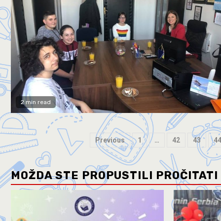
2 min read
Previous
1
…
42
43
4
MOŽDA STE PROPUSTILI PROČITATI