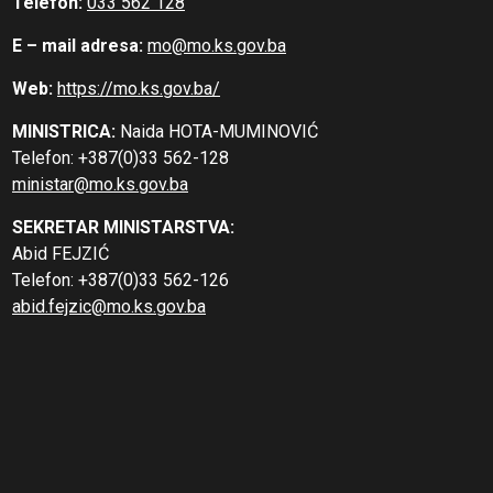
Telefon:
033 562 128
E – mail adresa:
mo@mo.ks.gov.ba
Web:
https://mo.ks.gov.ba/
MINISTRICA:
Naida HOTA-MUMINOVIĆ
Telefon: +387(0)33 562-128
ministar@mo.ks.gov.ba
SEKRETAR MINISTARSTVA:
Abid FEJZIĆ
Telefon: +387(0)33 562-126
abid.fejzic@mo.ks.gov.ba