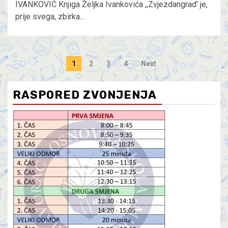
IVANKOVIĆ Knjiga Željka Ivankovića ,,Zvjezdangrad' je,
prije svega, zbirka...
1
2
3
4
Next
RASPORED ZVONJENJA