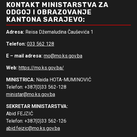
KONTAKT MINISTARSTVA ZA
ODGOJ I OBRAZOVANJE
KANTONA SARAJEVO:
Adresa:
Reisa Džemaludina Čauševića 1
Telefon:
033 562 128
E – mail adresa:
mo@mo.ks.gov.ba
Web:
https://mo.ks.gov.ba/
MINISTRICA:
Naida HOTA-MUMINOVIĆ
Telefon: +387(0)33 562-128
ministar@mo.ks.gov.ba
SEKRETAR MINISTARSTVA:
Abid FEJZIĆ
Telefon: +387(0)33 562-126
abid.fejzic@mo.ks.gov.ba