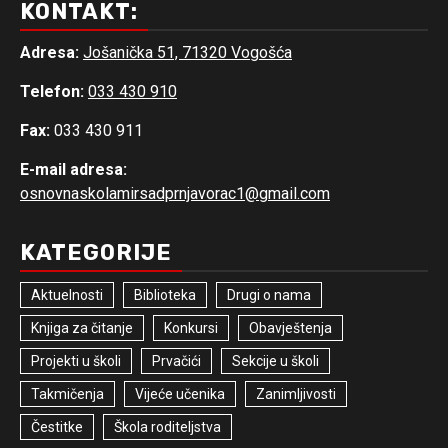
KONTAKT:
Adresa:
Jošanička 51, 71320 Vogošća
Telefon:
033 430 910
Fax:
033 430 911
E-mail adresa:
osnovnaskolamirsadprnjavorac1@gmail.com
KATEGORIJE
Aktuelnosti
Biblioteka
Drugi o nama
Knjiga za čitanje
Konkursi
Obavještenja
Projekti u školi
Prvačići
Sekcije u školi
Takmičenja
Vijeće učenika
Zanimljivosti
Čestitke
Škola roditeljstva