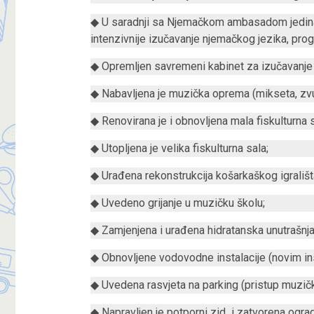
◆ U saradnji sa Njemačkom ambasadom jedina 
intenzivnije izučavanje njemačkog jezika, pr
◆ Opremljen savremeni kabinet za izučavanje s
◆ Nabavljena je muzička oprema (mikseta, zvu
◆ Renovirana je i obnovljena mala fiskulturna s
◆ Utopljena je velika fiskulturna sala;
◆ Urađena rekonstrukcija košarkaškog igrališt
◆ Uvedeno grijanje u muzičku školu;
◆ Zamjenjena i urađena hidratanska unutrašnja
◆ Obnovljene vodovodne instalacije (novim in
◆ Uvedena rasvjeta na parking (pristup muzičko
◆ Napravljen je potporni zid i zatvorena ogra