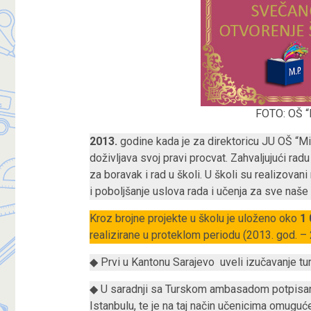
FOTO: OŠ “
2013.
godine kada je za direktoricu JU OŠ “M
doživljava svoj pravi procvat. Zahvaljujući rad
za boravak i rad u školi. U školi su realizovani
i poboljšanje uslova rada i učenja za sve naše
Kroz brojne projekte u školu je uloženo oko
1
realizirane u proteklom periodu (2013. god. – 
◆ Prvi u Kantonu Sarajevo uveli izučavanje tu
◆ U saradnji sa Turskom ambasadom potpisan 
Istanbulu, te je na taj način učenicima omuguć