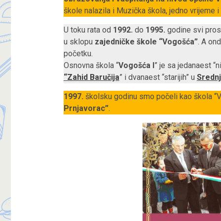
škole nalazila i Muzička škola, jedno vrijeme i
U toku rata od
1992.
do
1995.
godine svi prosv
u sklopu
zajedničke škole “Vogošća”
. A on
početku.
Osnovna škola “
Vogošća I
” je sa jedanaest “n
“Zahid Baručija
” i dvanaest “starijih” u
Srednj
1997.
školsku godinu smo počeli kao škola “Vo
Prnjavorac”
.