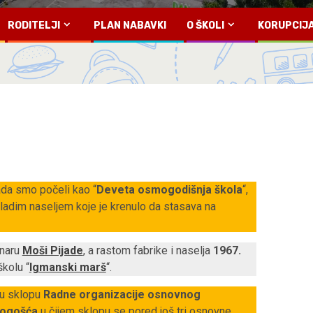
RODITELJI
PLAN NABAVKI
O ŠKOLI
KORUPCIJ
ada smo počeli kao “
Deveta osmogodišnja škola
“,
mladim naseljem koje je krenulo da stasava na
onaru
Moši Pijade
, a rastom fabrike i naselja
1967.
kolu “
Igmanski marš
“.
 u sklopu
Radne organizacije osnovnog
Vogošća
u čijem sklopu se pored još tri osnovne