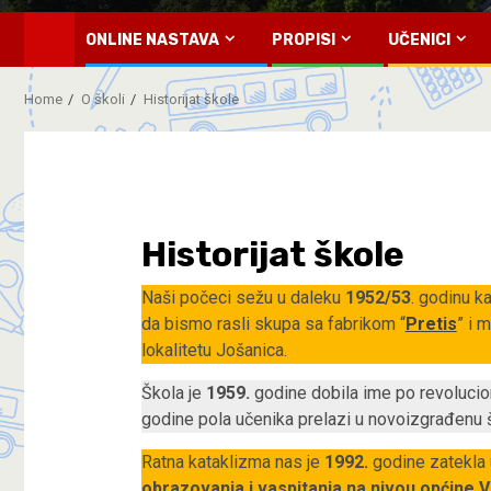
ONLINE NASTAVA
PROPISI
UČENICI
Home
O školi
Historijat škole
Historijat škole
Naši počeci sežu u daleku
1952/53
. godinu k
da bismo rasli skupa sa fabrikom “
Pretis
” i 
lokalitetu Jošanica.
Škola je
1959.
godine dobila ime po revoluci
godine pola učenika prelazi u novoizgrađenu š
Ratna kataklizma nas je
1992.
godine zatekla
obrazovanja i vaspitanja na nivou općine 