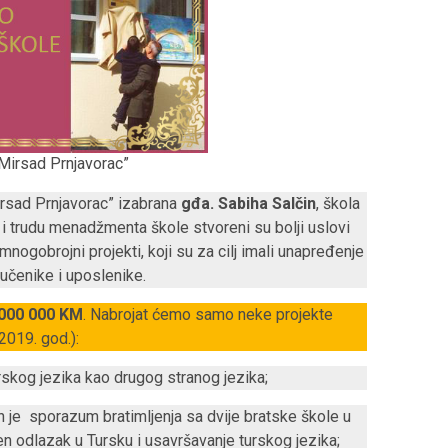
Mirsad Prnjavorac”
irsad Prnjavorac” izabrana
gđa. Sabiha Salčin
, škola
u i trudu menadžmenta škole stvoreni su bolji uslovi
 mnogobrojni projekti, koji su za cilj imali unapređenje
 učenike i uposlenike.
 000 000 KM
. Nabrojat ćemo samo neke projekte
2019. god.):
rskog jezika kao drugog stranog jezika;
je sporazum bratimljenja sa dvije bratske škole u
en odlazak u Tursku i usavršavanje turskog jezika;