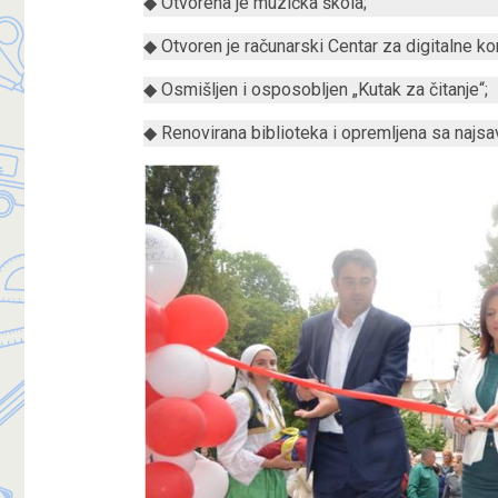
◆ Otvorena je muzička škola;
◆ Otvoren je računarski Centar za digitalne k
◆ Osmišljen i osposobljen „Kutak za čitanje“;
◆ Renovirana biblioteka i opremljena sa naj