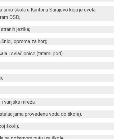
smo škola u Kantonu Sarajevo koja je uvela
ogram DSD;
tranih jezika;
čnici, oprema za hor);
ala i svlačionice (tatami pod);
a;
 i vanjska mreža;
stalacijama provedena voda do škole);
j školi);
da na požarnom putu iza škole;