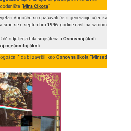
 obdanište “
Mira Cikota
“.
jetari Vogošće su spašavali četri generacije učenika
da smo se u septembru
1996.
godine našli na samom
ižih” odjeljenja bila smještena u
Osnovnoj školi
oj mješovitoj školi
.
gošća I” da bi završili kao
Osnovna škola “Mirsad