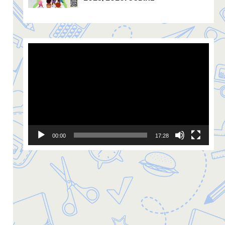
Video
Player
00:00
17:28