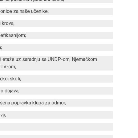
ionice za naše učenike;
 krova;
 efikasnijom;
;
tri etaže uz saradnju sa UNDP-om, Njemačkom
 TV-om;
koj školi;
o dojava;
šena popravka klupa za odmor;
va;