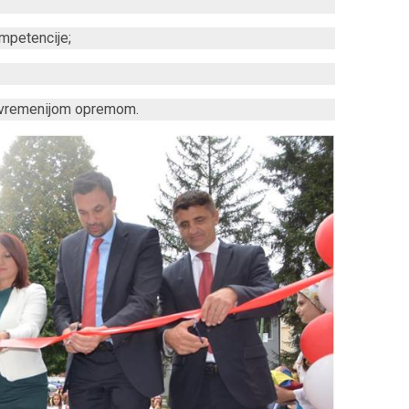
ompetencije;
savremenijom opremom.