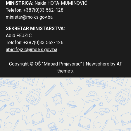
MINISTRICA:
Naida HOTA-MUMINOVIĆ
Telefon: +387(0)33 562-128
ministar@mo.ks.gov.ba
SEKRETAR MINISTARSTVA:
Abid FEJZIĆ
Telefon: +387(0)33 562-126
abid.fejzic@mo.ks.gov.ba
Copyright © OŠ "Mirsad Prnjavorac"
|
Newsphere
by AF
themes.