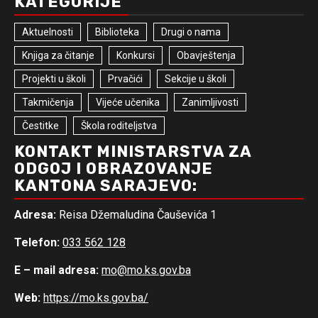
KATEGORIJE
Aktuelnosti
Biblioteka
Drugi o nama
Knjiga za čitanje
Konkursi
Obavještenja
Projekti u školi
Prvačići
Sekcije u školi
Takmičenja
Vijeće učenika
Zanimljivosti
Čestitke
Škola roditeljstva
KONTAKT MINISTARSTVA ZA
ODGOJ I OBRAZOVANJE
KANTONA SARAJEVO:
Adresa:
Reisa Džemaludina Čauševića 1
Telefon:
033 562 128
E – mail adresa:
mo@mo.ks.gov.ba
Web:
https://mo.ks.gov.ba/