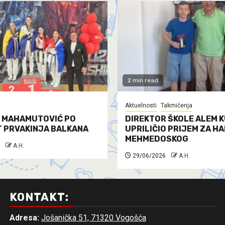
2 min read
Aktuelnosti
Takmičenja
 MAHAMUTOVIĆ PO
DIREKTOR ŠKOLE ALEM K
T PRVAKINJA BALKANA
UPRILIČIO PRIJEM ZA H
MEHMEDOSKOG
A.H.
29/06/2026
A.H.
KONTAKT:
Adresa:
Jošanička 51, 71320 Vogošća