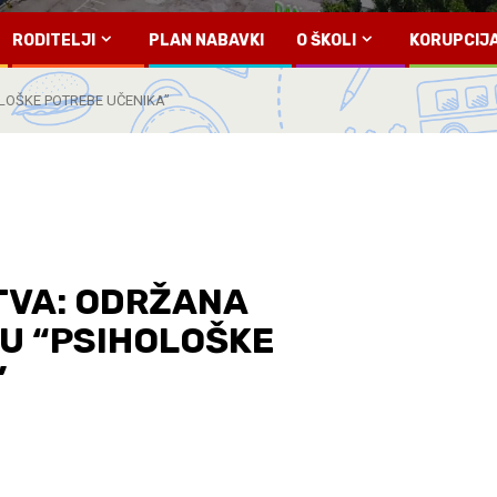
RODITELJI
PLAN NABAVKI
O ŠKOLI
KORUPCIJ
LOŠKE POTREBE UČENIKA”
TVA: ODRŽANA
U “PSIHOLOŠKE
”