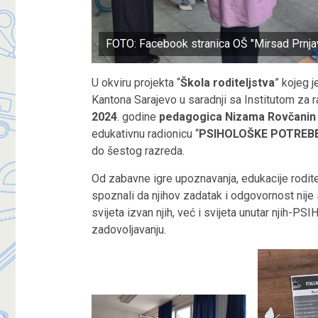
FOTO: Facebook stranica OŠ "Mirsad Prnja
U okviru projekta “
Škola roditeljstva
” kojeg 
Kantona Sarajevo u saradnji sa Institutom za 
2024
. godine
pedagogica Nizama Rovčanin
edukativnu radionicu “
PSIHOLOŠKE POTREBE
do šestog razreda.
Od zabavne igre upoznavanja, edukacije roditel
spoznali da njihov zadatak i odgovornost nije
svijeta izvan njih, već i svijeta unutar nji
zadovoljavanju.