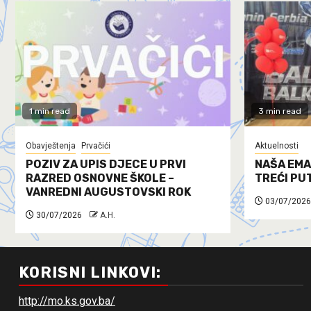
1 min read
3 min read
Obavještenja
Prvačići
Aktuelnosti
POZIV ZA UPIS DJECE U PRVI
NAŠA EMA
RAZRED OSNOVNE ŠKOLE –
TREĆI PU
VANREDNI AUGUSTOVSKI ROK
03/07/2026
30/07/2026
A.H.
KORISNI LINKOVI:
http://mo.ks.gov.ba/