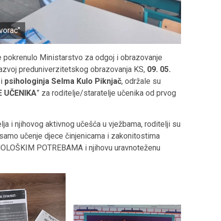
vorac"
je pokrenulo Ministarstvo za odgoj i obrazovanje
razvoj preduniverzitetskog obrazovanja KS,
09. 05.
i
psihologinja Selma Kulo Piknjač
, održale su
 UČENIKA
” za roditelje/staratelje učenika od prvog
ja i njihovog aktivnog učešća u vježbama, roditelji su
 samo učenje djece činjenicama i zakonitostima
h-PSIHOLOŠKIM POTREBAMA i njihovu uravnoteženu