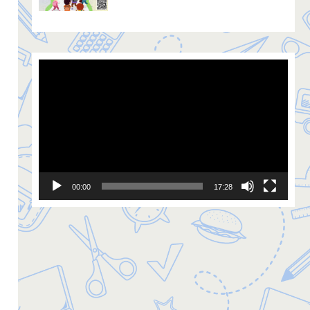
Video
Player
00:00
17:28