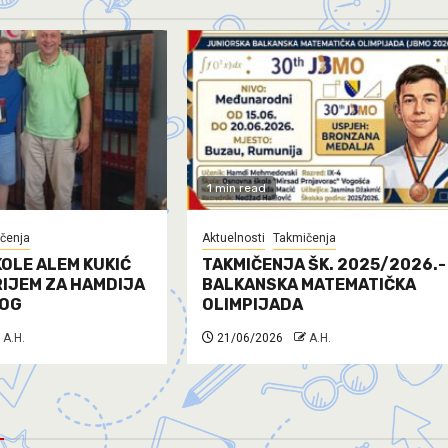
1 min read
čenja
Aktuelnosti
Takmičenja
OLE ALEM KUKIĆ
TAKMIČENJA ŠK. 2025/2026.-
RIJEM ZA HAMDIJA
BALKANSKA MATEMATIČKA
OG
OLIMPIJADA
A.H.
21/06/2026
A.H.