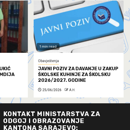
1 min read
Obavještenja
UKIĆ
JAVNI POZIV ZA DAVANJE U ZAKUP
AMDIJA
ŠKOLSKE KUHINJE ZA ŠKOLSKU
2026/2027. GODINE
25/06/2026
A.H.
KONTAKT MINISTARSTVA ZA
ODGOJ I OBRAZOVANJE
KANTONA SARAJEVO: