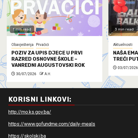
1 min read
3 min read
Obavještenja
Prvačići
Aktuelnosti
POZIV ZA UPIS DJECE U PRVI
NAŠA EMA
RAZRED OSNOVNE ŠKOLE –
TREĆI PU
VANREDNI AUGUSTOVSKI ROK
03/07/2026
30/07/2026
A.H.
KORISNI LINKOVI:
http://mo.ks.gov.ba/
https://www.gofundme.com/daily-meals
https://skolski.ba