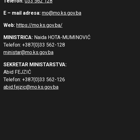
Telefon:
033 562 128
E – mail adresa:
mo@mo.ks.gov.ba
Web:
https://mo.ks.gov.ba/
MINISTRICA:
Naida HOTA-MUMINOVIĆ
Telefon: +387(0)33 562-128
ministar@mo.ks.gov.ba
SEKRETAR MINISTARSTVA:
Abid FEJZIĆ
Telefon: +387(0)33 562-126
abid.fejzic@mo.ks.gov.ba