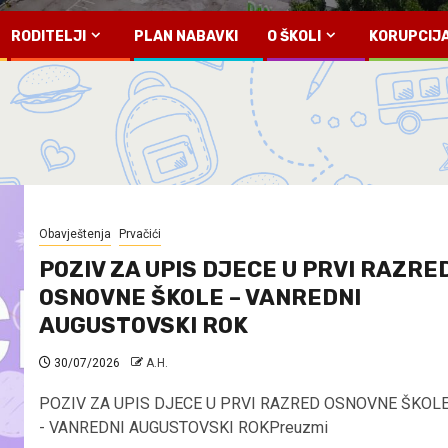
RODITELJI
PLAN NABAVKI
O ŠKOLI
KORUPCIJ
Obavještenja
Prvačići
POZIV ZA UPIS DJECE U PRVI RAZRE
OSNOVNE ŠKOLE – VANREDNI
AUGUSTOVSKI ROK
30/07/2026
A.H.
POZIV ZA UPIS DJECE U PRVI RAZRED OSNOVNE ŠKOL
- VANREDNI AUGUSTOVSKI ROKPreuzmi