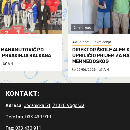
2 min read
Aktuelnosti
Takmičenja
 MAHAMUTOVIĆ PO
DIREKTOR ŠKOLE ALEM K
T PRVAKINJA BALKANA
UPRILIČIO PRIJEM ZA H
MEHMEDOSKOG
A.H.
29/06/2026
A.H.
KONTAKT:
Adresa:
Jošanička 51, 71320 Vogošća
Telefon:
033 430 910
Fax:
033 430 911