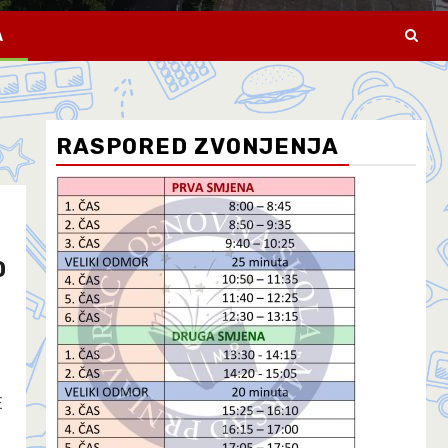
A
RASPORED ZVONJENJA
D
E