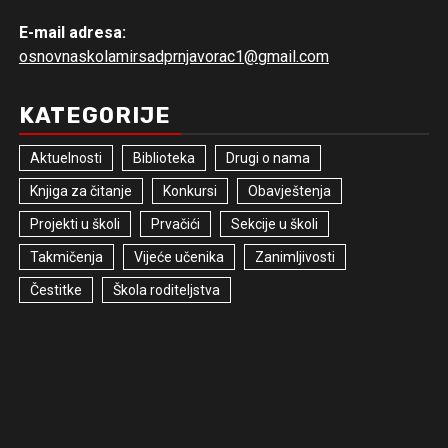
E-mail adresa:
osnovnaskolamirsadprnjavorac1@gmail.com
KATEGORIJE
Aktuelnosti
Biblioteka
Drugi o nama
Knjiga za čitanje
Konkursi
Obavještenja
Projekti u školi
Prvačići
Sekcije u školi
Takmičenja
Vijeće učenika
Zanimljivosti
Čestitke
Škola roditeljstva