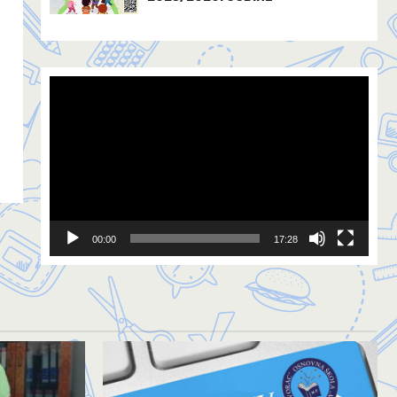
Video
Player
00:00
17:28