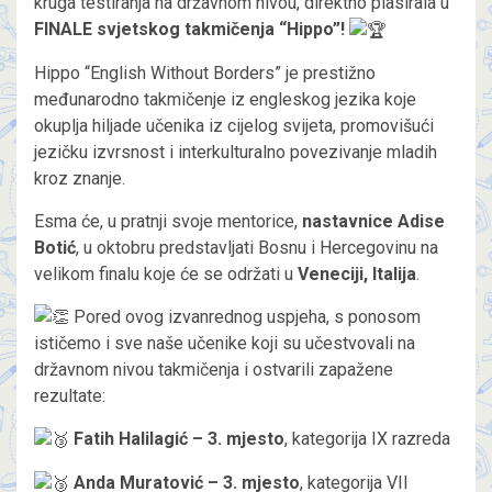
kruga testiranja na državnom nivou, direktno plasirala u
FINALE svjetskog takmičenja “Hippo”!
Hippo “English Without Borders” je prestižno
međunarodno takmičenje iz engleskog jezika koje
okuplja hiljade učenika iz cijelog svijeta, promovišući
jezičku izvrsnost i interkulturalno povezivanje mladih
kroz znanje.
Esma će, u pratnji svoje mentorice,
nastavnice Adise
Botić
, u oktobru predstavljati Bosnu i Hercegovinu na
velikom finalu koje će se održati u
Veneciji, Italija
.
Pored ovog izvanrednog uspjeha, s ponosom
ističemo i sve naše učenike koji su učestvovali na
državnom nivou takmičenja i ostvarili zapažene
rezultate:
Fatih Halilagić – 3. mjesto
, kategorija IX razreda
Anda Muratović – 3. mjesto
, kategorija VII