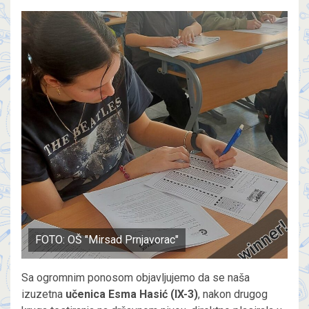
FOTO: OŠ "Mirsad Prnjavorac"
Sa ogromnim ponosom objavljujemo da se naša
izuzetna
učenica Esma Hasić (IX-3)
, nakon drugog