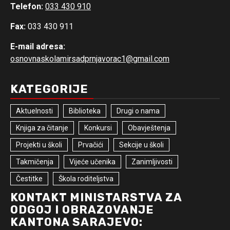
Telefon:
033 430 910
Fax:
033 430 911
E-mail adresa:
osnovnaskolamirsadprnjavorac1@gmail.com
KATEGORIJE
Aktuelnosti
Biblioteka
Drugi o nama
Knjiga za čitanje
Konkursi
Obavještenja
Projekti u školi
Prvačići
Sekcije u školi
Takmičenja
Vijeće učenika
Zanimljivosti
Čestitke
Škola roditeljstva
KONTAKT MINISTARSTVA ZA
ODGOJ I OBRAZOVANJE
KANTONA SARAJEVO: