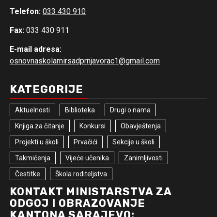
Telefon:
033 430 910
Fax:
033 430 911
E-mail adresa:
osnovnaskolamirsadprnjavorac1@gmail.com
KATEGORIJE
Aktuelnosti
Biblioteka
Drugi o nama
Knjiga za čitanje
Konkursi
Obavještenja
Projekti u školi
Prvačići
Sekcije u školi
Takmičenja
Vijeće učenika
Zanimljivosti
Čestitke
Škola roditeljstva
KONTAKT MINISTARSTVA ZA
ODGOJ I OBRAZOVANJE
KANTONA SARAJEVO: