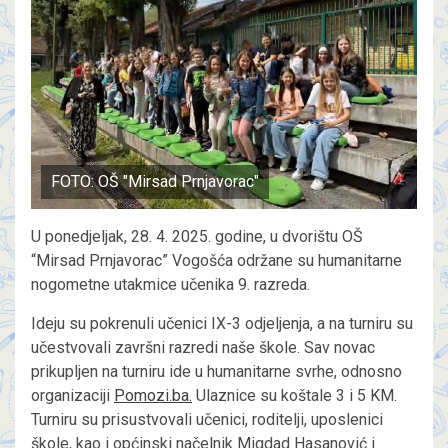
FOTO: OŠ "Mirsad Prnjavorac"
U ponedjeljak, 28. 4. 2025. godine, u dvorištu OŠ
“Mirsad Prnjavorac” Vogošća održane su humanitarne
nogometne utakmice učenika 9. razreda.
Ideju su pokrenuli učenici IX-3 odjeljenja, a na turniru su
učestvovali završni razredi naše škole. Sav novac
prikupljen na turniru ide u humanitarne svrhe, odnosno
organizaciji
Pomozi.ba.
Ulaznice su koštale 3 i 5 KM.
Turniru su prisustvovali učenici, roditelji, uposlenici
škole, kao i općinski načelnik
Migdad Hasanović i