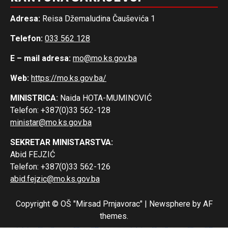
Adresa:
Reisa Džemaludina Čauševića 1
Telefon:
033 562 128
E – mail adresa:
mo@mo.ks.gov.ba
Web:
https://mo.ks.gov.ba/
MINISTRICA:
Naida HOTA-MUMINOVIĆ
Telefon: +387(0)33 562-128
ministar@mo.ks.gov.ba
SEKRETAR MINISTARSTVA:
Abid FEJZIĆ
Telefon: +387(0)33 562-126
abid.fejzic@mo.ks.gov.ba
Copyright © OŠ "Mirsad Prnjavorac"
|
Newsphere
by AF
themes.