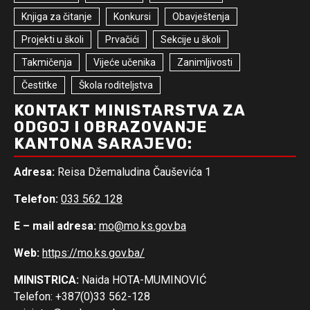
Knjiga za čitanje
Konkursi
Obavještenja
Projekti u školi
Prvačići
Sekcije u školi
Takmičenja
Vijeće učenika
Zanimljivosti
Čestitke
Škola roditeljstva
KONTAKT MINISTARSTVA ZA
ODGOJ I OBRAZOVANJE
KANTONA SARAJEVO:
Adresa:
Reisa Džemaludina Čauševića 1
Telefon:
033 562 128
E – mail adresa:
mo@mo.ks.gov.ba
Web:
https://mo.ks.gov.ba/
MINISTRICA:
Naida HOTA-MUMINOVIĆ
Telefon: +387(0)33 562-128