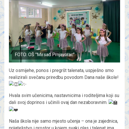
FOTO: OŠ "Mirsad Prnjavorac"
Uz osmijehe, ponos i pregršt talenata, uspješno smo
realizirali svečanu priredbu povodom Dana naše škole!
Hvala svim učenicima, nastavnicima i roditeljima koji su
dali svoj doprinos i učinili ovaj dan nezaboravnim.
Naša
škola nije samo mjesto učenja – ona je zajednica,
prijateljstvo i prostor u kojem svaki glas i talenat ima