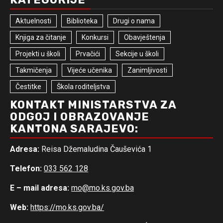
Aktuelnosti
Biblioteka
Drugi o nama
Knjiga za čitanje
Konkursi
Obavještenja
Projekti u školi
Prvačići
Sekcije u školi
Takmičenja
Vijeće učenika
Zanimljivosti
Čestitke
Škola roditeljstva
KONTAKT MINISTARSTVA ZA
ODGOJ I OBRAZOVANJE
KANTONA SARAJEVO:
Adresa:
Reisa Džemaludina Čauševića 1
Telefon:
033 562 128
E – mail adresa:
mo@mo.ks.gov.ba
Web:
https://mo.ks.gov.ba/