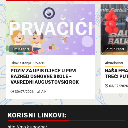
1 min read
3 min read
Obavještenja
Prvačići
Aktuelnosti
POZIV ZA UPIS DJECE U PRVI
NAŠA EMA
RAZRED OSNOVNE ŠKOLE –
TREĆI PU
VANREDNI AUGUSTOVSKI ROK
03/07/2026
30/07/2026
A.H.
KORISNI LINKOVI:
http://mo.ks.gov.ba/