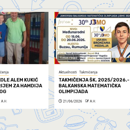
1 min read
čenja
Aktuelnosti
Takmičenja
OLE ALEM KUKIĆ
TAKMIČENJA ŠK. 2025/2026.-
RIJEM ZA HAMDIJA
BALKANSKA MATEMATIČKA
OG
OLIMPIJADA
A.H.
21/06/2026
A.H.