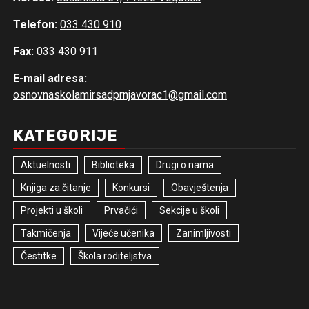
Telefon:
033 430 910
Fax:
033 430 911
E-mail adresa:
osnovnaskolamirsadprnjavorac1@gmail.com
KATEGORIJE
Aktuelnosti
Biblioteka
Drugi o nama
Knjiga za čitanje
Konkursi
Obavještenja
Projekti u školi
Prvačići
Sekcije u školi
Takmičenja
Vijeće učenika
Zanimljivosti
Čestitke
Škola roditeljstva