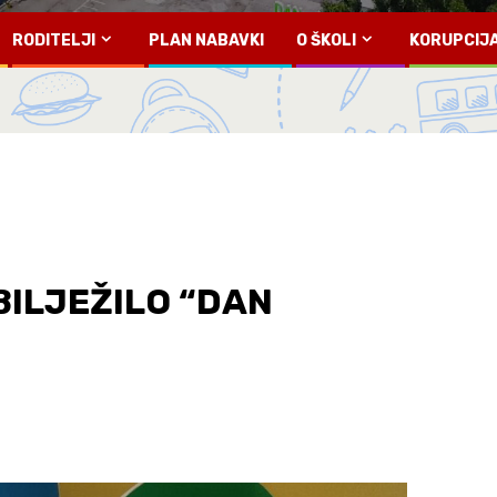
RODITELJI
PLAN NABAVKI
O ŠKOLI
KORUPCIJ
BILJEŽILO “DAN