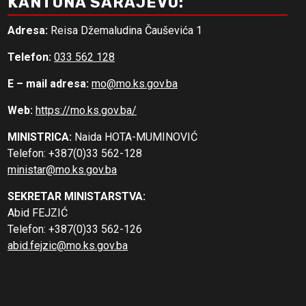
KANTONA SARAJEVO:
Adresa:
Reisa Džemaludina Čauševića 1
Telefon:
033 562 128
E – mail adresa:
mo@mo.ks.gov.ba
Web:
https://mo.ks.gov.ba/
MINISTRICA:
Naida HOTA-MUMINOVIĆ
Telefon: +387(0)33 562-128
ministar@mo.ks.gov.ba
SEKRETAR MINISTARSTVA:
Abid FEJZIĆ
Telefon: +387(0)33 562-126
abid.fejzic@mo.ks.gov.ba