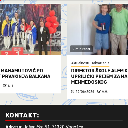
2 min read
Aktuelnosti
Takmičenja
 MAHAMUTOVIĆ PO
DIREKTOR ŠKOLE ALEM K
T PRVAKINJA BALKANA
UPRILIČIO PRIJEM ZA H
MEHMEDOSKOG
A.H.
29/06/2026
A.H.
KONTAKT:
Adresa:
Jošanička 51, 71320 Vogošća