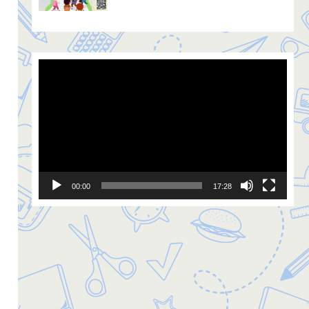
Video
Player
00:00
17:28