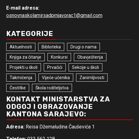
E-mail adresa:
osnovnaskolamirsadprnjavorac1@gmail.com
KATEGORIJE
Aktuelnosti
Biblioteka
Drugi o nama
Knjiga za čitanje
Konkursi
Obavještenja
Projekti u školi
Prvačići
Sekcije u školi
Takmičenja
Vijeće učenika
Zanimljivosti
Čestitke
Škola roditeljstva
KONTAKT MINISTARSTVA ZA
ODGOJ I OBRAZOVANJE
KANTONA SARAJEVO:
Adresa:
Reisa Džemaludina Čauševića 1
Telefon:
033 562 128