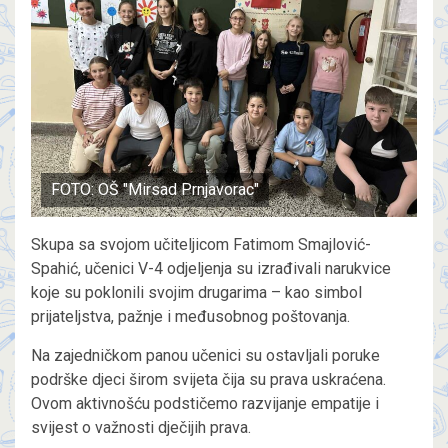
FOTO: OŠ "Mirsad Prnjavorac"
Skupa sa svojom učiteljicom Fatimom Smajlović-
Spahić, učenici V-4 odjeljenja su izrađivali narukvice
koje su poklonili svojim drugarima – kao simbol
prijateljstva, pažnje i međusobnog poštovanja.
Na zajedničkom panou učenici su ostavljali poruke
podrške djeci širom svijeta čija su prava uskraćena.
Ovom aktivnošću podstičemo razvijanje empatije i
svijest o važnosti dječijih prava.