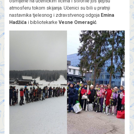
osmijehe na učeničkim licima i stvorile još ljepšu
atmosferu tokom skijanja. Učenici su bili u pratnji
nastavnika tjelesnog i zdravstvenog odgoja
Emina
Hadžića
i bibliotekarke
Vesne Omeragić
.