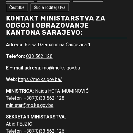
Čestitke
Škola roditeljstva
KONTAKT MINISTARSTVA ZA
ODGOJ I OBRAZOVANJE
KANTONA SARAJEVO:
Adresa:
Reisa Džemaludina Čauševića 1
Telefon:
033 562 128
E – mail adresa:
mo@mo.ks.gov.ba
Web:
https://mo.ks.gov.ba/
MINISTRICA:
Naida HOTA-MUMINOVIĆ
Telefon: +387(0)33 562-128
ministar@mo.ks.gov.ba
SEKRETAR MINISTARSTVA:
Abid FEJZIĆ
Telefon: +387(0)33 562-126