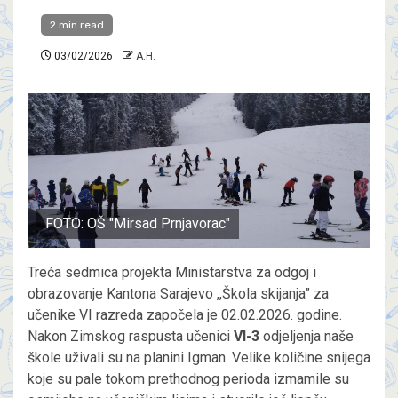
2 min read
03/02/2026
A.H.
FOTO: OŠ "Mirsad Prnjavorac"
Treća sedmica projekta Ministarstva za odgoj i
obrazovanje Kantona Sarajevo ,,Škola skijanja” za
učenike VI razreda započela je 02.02.2026. godine.
Nakon Zimskog raspusta učenici
VI-3
odjeljenja naše
škole uživali su na planini Igman. Velike količine snijega
koje su pale tokom prethodnog perioda izmamile su