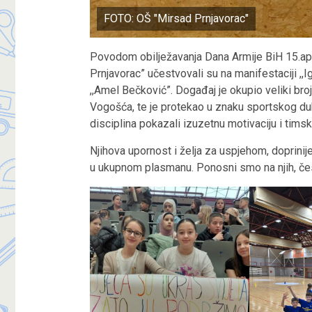
FOTO: OŠ "Mirsad Prnjavorac"
Povodom obilježavanja Dana Armije BiH 15.apri
Prnjavorac” učestvovali su na manifestaciji ,,I
,,Amel Bečković”. Događaj je okupio veliki bro
Vogošća, te je protekao u znaku sportskog duha
disciplina pokazali izuzetnu motivaciju i timsk
Njihova upornost i želja za uspjehom, doprinij
u ukupnom plasmanu. Ponosni smo na njih, če