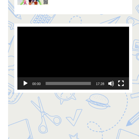
Video
Player
00:00
17:28