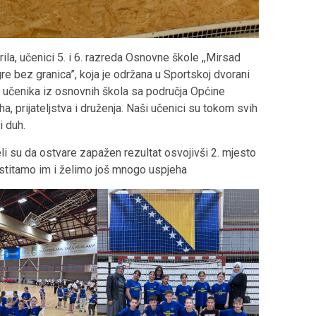
la, učenici 5. i 6. razreda Osnovne škole ,,Mirsad
gre bez granica”, koja je održana u Sportskoj dvorani
j učenika iz osnovnih škola sa područja Općine
, prijateljstva i druženja. Naši učenici su tokom svih
i duh.
eli su da ostvare zapažen rezultat osvojivši 2. mjesto
stitamo im i želimo još mnogo uspjeha