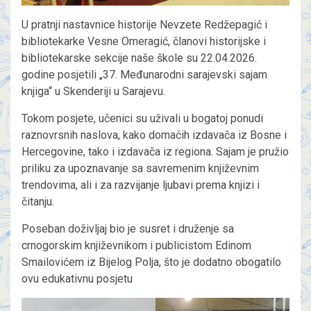
U pratnji nastavnice historije Nevzete Redžepagić i
bibliotekarke Vesne Omeragić, članovi historijske i
bibliotekarske sekcije naše škole su 22.04.2026.
godine posjetili „37. Međunarodni sarajevski sajam
knjiga“ u Skenderiji u Sarajevu.
Tokom posjete, učenici su uživali u bogatoj ponudi
raznovrsnih naslova, kako domaćih izdavača iz Bosne i
Hercegovine, tako i izdavača iz regiona. Sajam je pružio
priliku za upoznavanje sa savremenim književnim
trendovima, ali i za razvijanje ljubavi prema knjizi i
čitanju.
Poseban doživljaj bio je susret i druženje sa
crnogorskim književnikom i publicistom Edinom
Smailovićem iz Bijelog Polja, što je dodatno obogatilo
ovu edukativnu posjetu