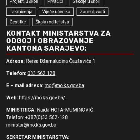
Projekti u školi
Prvačići
Sekcije u školi
Takmičenja
Vijeće učenika
Zanimljivosti
Čestitke
Škola roditeljstva
KONTAKT MINISTARSTVA ZA
ODGOJ I OBRAZOVANJE
KANTONA SARAJEVO:
Adresa:
Reisa Džemaludina Čauševića 1
Telefon:
033 562 128
E – mail adresa:
mo@mo.ks.gov.ba
Web:
https://mo.ks.gov.ba/
MINISTRICA:
Naida HOTA-MUMINOVIĆ
Telefon: +387(0)33 562-128
ministar@mo.ks.gov.ba
SEKRETAR MINISTARSTVA: