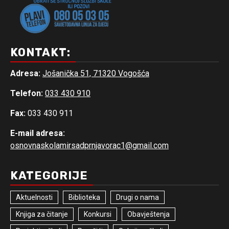
KONTAKT:
Adresa:
Jošanička 51, 71320 Vogošća
Telefon:
033 430 910
Fax:
033 430 911
E-mail adresa:
osnovnaskolamirsadprnjavorac1@gmail.com
KATEGORIJE
Aktuelnosti
Biblioteka
Drugi o nama
Knjiga za čitanje
Konkursi
Obavještenja