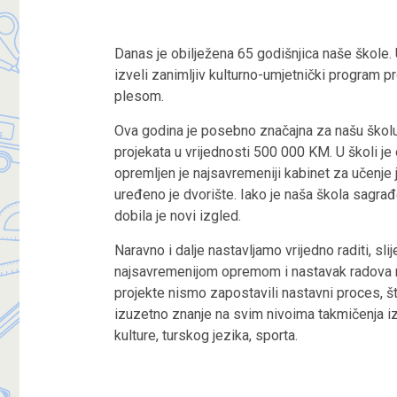
Danas je obilježena 65 godišnjica naše škole.
izveli zanimljiv kulturno-umjetnički program p
plesom.
Ova godina je posebno značajna za našu školu 
projekata u vrijednosti 500 000 KM. U školi je 
opremljen je najsavremeniji kabinet za učenje
uređeno je dvorište. Iako je naša škola sagr
dobila je novi izgled.
Naravno i dalje nastavljamo vrijedno raditi, sl
najsavremenijom opremom i nastavak radova 
projekte nismo zapostavili nastavni proces, št
izuzetno znanje na svim nivoima takmičenja iz
kulture, turskog jezika, sporta.