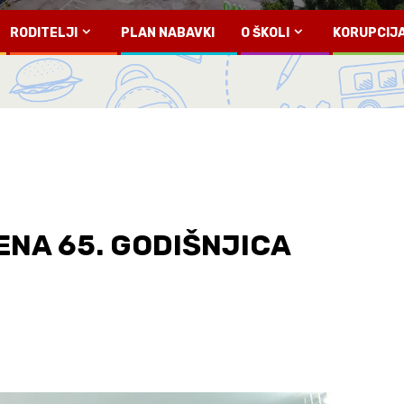
RODITELJI
PLAN NABAVKI
O ŠKOLI
KORUPCIJ
NA 65. GODIŠNJICA