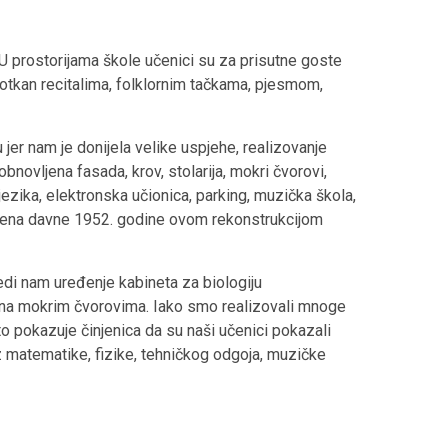
 U prostorijama škole učenici su za prisutne goste
rotkan recitalima, folklornim tačkama, pjesmom,
jer nam je donijela velike uspjehe, realizovanje
obnovljena fasada, krov, stolarija, mokri čvorovi,
jezika, elektronska učionica, parking, muzička škola,
ađena davne 1952. godine ovom rekonstrukcijom
ijedi nam uređenje kabineta za biologiju
na mokrim čvorovima. Iako smo realizovali mnoge
o pokazuje činjenica da su naši učenici pokazali
 matematike, fizike, tehničkog odgoja, muzičke