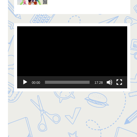
Video
Player
00:00
17:28