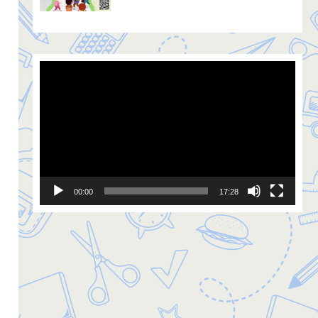
Video
Player
00:00
17:28