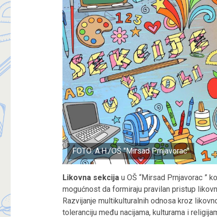
FOTO: A.H./OŠ "Mirsad Prnjavorac"
Likovna sekcija
u OŠ “Mirsad Prnjavorac ” ko
mogućnost da formiraju pravilan pristup likovn
Razvijanje multikulturalnih odnosa kroz likovno
toleranciju među nacijama, kulturama i religija