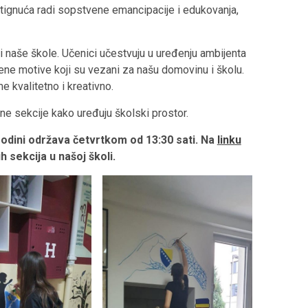
stignuća radi sopstvene emancipacije i edukovanja,
i naše škole. Učenici učestvuju u uređenju ambijenta
ne motive koji su vezani za našu domovinu i školu.
 kvalitetno i kreativno.
ne sekcije kako uređuju školski prostor.
godini održava četvrtkom od 13:30 sati. Na
linku
 sekcija u našoj školi.