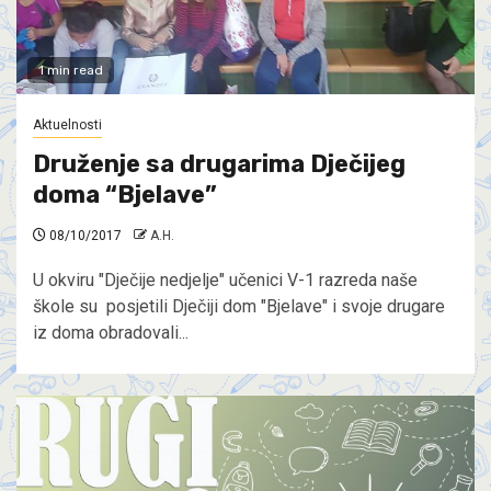
1 min read
Aktuelnosti
Druženje sa drugarima Dječijeg
doma “Bjelave”
08/10/2017
A.H.
U okviru "Dječije nedjelje" učenici V-1 razreda naše
škole su posjetili Dječiji dom "Bjelave" i svoje drugare
iz doma obradovali...