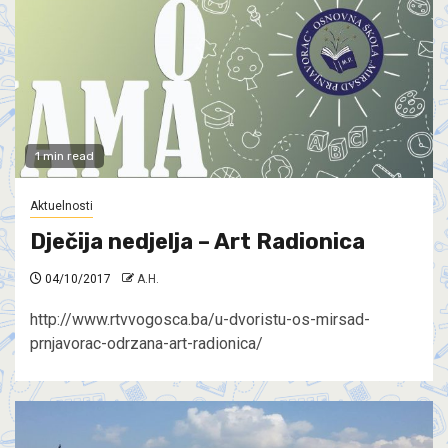
1 min read
Aktuelnosti
Dječija nedjelja – Art Radionica
04/10/2017
A.H.
http://www.rtvvogosca.ba/u-dvoristu-os-mirsad-
prnjavorac-odrzana-art-radionica/