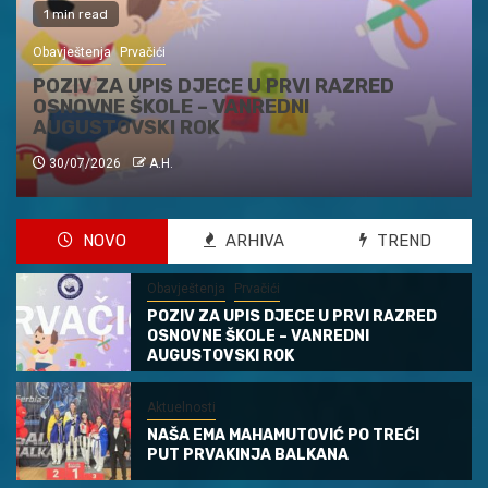
3 min read
Aktuelnosti
NAŠA EMA MAHAMUTOVIĆ PO TREĆI PUT
PRVAKINJA BALKANA
03/07/2026
A.H.
NOVO
ARHIVA
TREND
Obavještenja
Prvačići
POZIV ZA UPIS DJECE U PRVI RAZRED
OSNOVNE ŠKOLE – VANREDNI
AUGUSTOVSKI ROK
Aktuelnosti
NAŠA EMA MAHAMUTOVIĆ PO TREĆI
PUT PRVAKINJA BALKANA