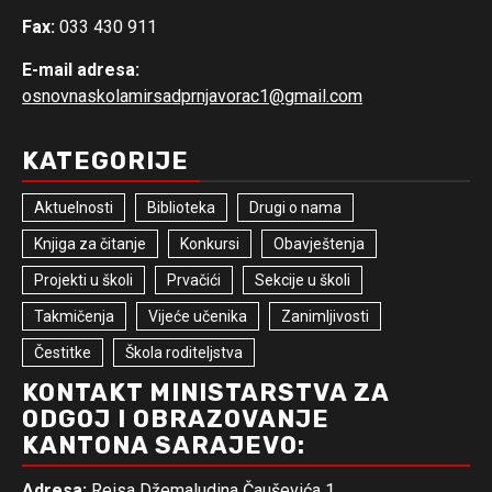
Fax:
033 430 911
E-mail adresa:
osnovnaskolamirsadprnjavorac1@gmail.com
KATEGORIJE
Aktuelnosti
Biblioteka
Drugi o nama
Knjiga za čitanje
Konkursi
Obavještenja
Projekti u školi
Prvačići
Sekcije u školi
Takmičenja
Vijeće učenika
Zanimljivosti
Čestitke
Škola roditeljstva
KONTAKT MINISTARSTVA ZA
ODGOJ I OBRAZOVANJE
KANTONA SARAJEVO:
Adresa:
Reisa Džemaludina Čauševića 1