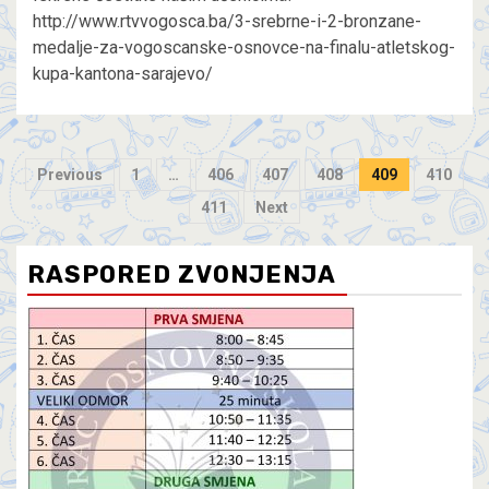
http://www.rtvvogosca.ba/3-srebrne-i-2-bronzane-
medalje-za-vogoscanske-osnovce-na-finalu-atletskog-
kupa-kantona-sarajevo/
Previous
1
…
406
407
408
409
410
411
Next
RASPORED ZVONJENJA